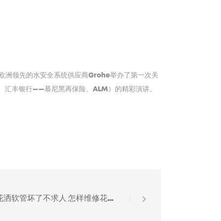
、欧洲领先的水安全系统供应商Grohe举办了第一次关
尔、汇丰银行——慕尼黑再保险、ALM）的精彩演讲。
花洒软管坏了不求人 怎样维修花洒软管？